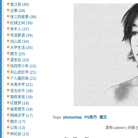
袁江凯 (45)
记事 (39)
张三的故事 (38)
红绿之间 (38)
异乡人 (37)
世说新语 (34)
刘心武 (34)
大学生活 (26)
散文 (25)
梁宏达 (23)
恰同学少年 (22)
刘心武红学 (21)
个人履历表 (21)
共青中学 (21)
说古论今 (18)
猎奇发现 (18)
红楼梦 (18)
秘密情节 (18)
网络文学 (17)
Tags:
photoshop
PS技巧
图文
图文 (17)
公告 (13)
发布:admin | 分类:
辩论会 (13)