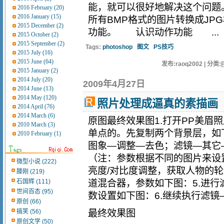
能，就可以很好地解决这个问题。
2016 February (20)
2016 January (15)
所有BMP格式的图片转换成JPG格
2015 December (2)
功能。 认识动作功能 ...
2015 October (2)
2015 September (2)
Tags:
photoshop
图文
PS技巧
2015 July (16)
2015 June (64)
发布:raoq2002 | 分类:
2015 January (2)
2014 July (20)
2009年4月27日
2014 June (13)
2014 May (120)
照片处理成逼真的素描画
2014 April (76)
2014 March (6)
原图最终效果图1.打开PP美眉
2010 March (3)
单点的。先复制两个背景层，如下
2010 February (1)
图象—调整—去色；滤镜—其它
（注：参数根据不同的图片来设
微型小说 (222)
亮度/对比度调整，获取人物的轮
滕刚 (219)
石国辉 (111)
道混合器，参数如下图：5.进
世间百态 (95)
数设置如下图：6.继续执行滤镜—
原创 (66)
搞笑 (56)
最终效果图
原创文学 (50)