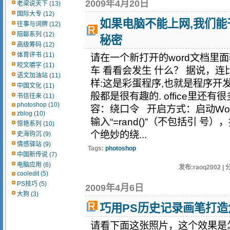
2009年4月20日
老梁说天下 (13)
国际大专 (12)
如果电脑不能上网,我们能
往事与词牌 (12)
陪聊系列 (12)
秘密
高级筹码 (12)
体育评书 (11)
请在一个新打开的word文档里面输入: 
咬文嚼字 (11)
车 看看会发生 什么？ 据说，
语文加油站 (11)
样:这是彩蛋程序,也就是程序开
中国文化 (11)
般都是很有趣的. office里还有很多
书信往来 (11)
photoshop (10)
容：绕口令 开启方式：启动Wo
zblog (10)
输入“=rand()”（不包括引 
惊艳系列 (10)
个绝妙的绕...
史海钩沉 (9)
情感驿站 (9)
Tags:
photoshop
中国新传说 (7)
电脑应用 (6)
发布:raoq2002 | 
cooledit (5)
PS技巧 (5)
2009年4月6日
大狗 (3)
巧用PS历史记录画笔打
请看下面这张照片，这个效果是