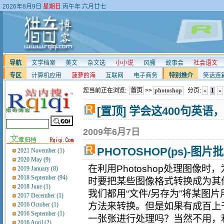
2026年8月9日
星期日
丙午年 六月廿七
导航
文学档案
美文
杂文选
小小说
风骚
故事会
社会语文
专区
计算机应用
菠萝的海
互联网
电子商务
特别推介
笑话连
您当前正在浏览:
首页
>>
photoshop
分页:
«
1
»
[置顶] 学会这400句英
2009年6月7日
PHOTOSHOP(ps)-图
2021 November (1)
2020 May (9)
在利用Photoshop处理图像
2019 January (8)
2018 September (94)
时要把某些图像格式转换成为其
2018 June (1)
我们都用“文件/另存为”将某图
2017 December (1)
2016 October (1)
方法来转换。但是如果有成百上
2016 September (1)
一张张进行处理吗？当然不用，利用
2016 April (2)