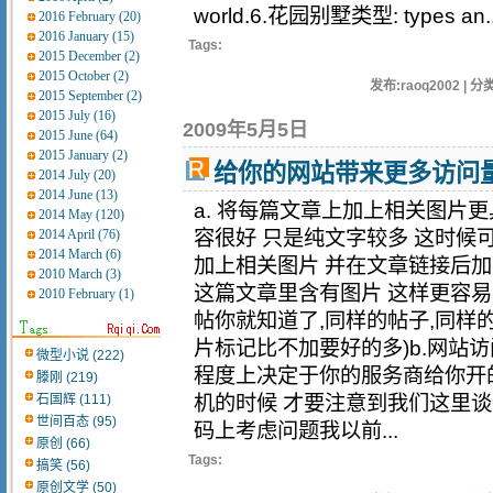
world.6.花园别墅类型: types an..
2016 February (20)
2016 January (15)
Tags:
2015 December (2)
2015 October (2)
发布:raoq2002 | 分类
2015 September (2)
2015 July (16)
2009年5月5日
2015 June (64)
2015 January (2)
给你的网站带来更多访问
2014 July (20)
2014 June (13)
a. 将每篇文章上加上相关图片
2014 May (120)
2014 April (76)
容很好 只是纯文字较多 这时候
2014 March (6)
加上相关图片 并在文章链接后
2010 March (3)
这篇文章里含有图片 这样更容易
2010 February (1)
帖你就知道了,同样的帖子,同样
片标记比不加要好的多)b.网站
微型小说 (222)
程度上决定于你的服务商给你开
滕刚 (219)
石国辉 (111)
机的时候 才要注意到我们这里谈
世间百态 (95)
码上考虑问题我以前...
原创 (66)
Tags:
搞笑 (56)
原创文学 (50)