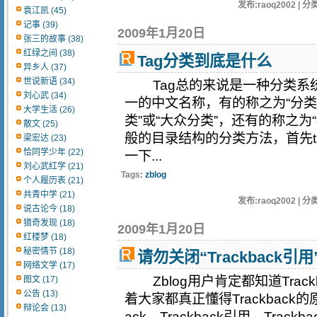
发布:raoq2002 | 分类
袁江凯 (45)
记事 (39)
2009年1月20日
张三的故事 (38)
红绿之间 (38)
Tag分类到底是什么
异乡人 (37)
世说新语 (34)
Tag总的来说是一种分类系
刘心武 (34)
一的中文名称，有的称之为“分类
大学生活 (26)
类”或“大众分类”，还有的称之为“
散文 (25)
般的目录结构的分类方法，首先t
梁宏达 (23)
恰同学少年 (22)
一下...
刘心武红学 (21)
Tags:
zblog
个人履历表 (21)
共青中学 (21)
发布:raoq2002 | 分类
说古论今 (18)
猎奇发现 (18)
2009年1月20日
红楼梦 (18)
秘密情节 (18)
请勿关闭“Trackback引
网络文学 (17)
Zblog用户肯定都知道Trac
图文 (17)
公告 (13)
着大家都真正懂得Trackback的
辩论会 (13)
ack，Trackback引用，Tra