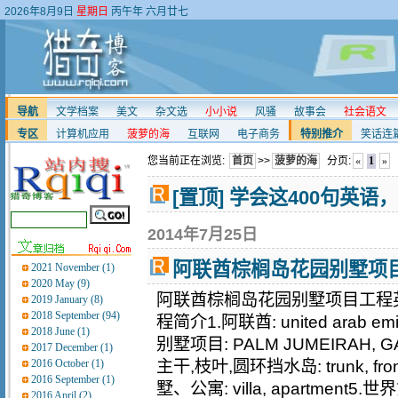
2026年8月9日
星期日
丙午年 六月廿七
导航
文学档案
美文
杂文选
小小说
风骚
故事会
社会语文
专区
计算机应用
菠萝的海
互联网
电子商务
特别推介
笑话连
您当前正在浏览:
首页
>>
菠萝的海
分页:
«
1
»
[置顶] 学会这400句英
2014年7月25日
阿联酋棕榈岛花园别墅项
2021 November (1)
2020 May (9)
阿联酋棕榈岛花园别墅项目工程
2019 January (8)
2018 September (94)
程简介1.阿联酋: united arab emi
2018 June (1)
别墅项目: PALM JUMEIRAH, G
2017 December (1)
2016 October (1)
主干,枝叶,圆环挡水岛: trunk, frond, 
2016 September (1)
墅、公寓: villa, apartment5.世界第
2016 April (2)