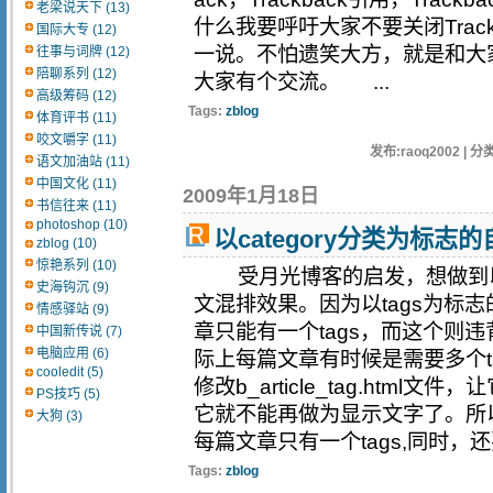
老梁说天下 (13)
什么我要呼吁大家不要关闭Trac
国际大专 (12)
一说。不怕遗笑大方，就是和大家
往事与词牌 (12)
陪聊系列 (12)
大家有个交流。 ...
高级筹码 (12)
Tags:
zblog
体育评书 (11)
咬文嚼字 (11)
发布:raoq2002 | 分类
语文加油站 (11)
中国文化 (11)
2009年1月18日
书信往来 (11)
photoshop (10)
以category分类为标
zblog (10)
惊艳系列 (10)
受月光博客的启发，想做到以ca
史海钩沉 (9)
文混排效果。因为以tags为标
情感驿站 (9)
章只能有一个tags，而这个则违
中国新传说 (7)
电脑应用 (6)
际上每篇文章有时候是需要多个t
cooledit (5)
修改b_article_tag.htm
PS技巧 (5)
它就不能再做为显示文字了。所
大狗 (3)
每篇文章只有一个tags,同时，还要
Tags:
zblog