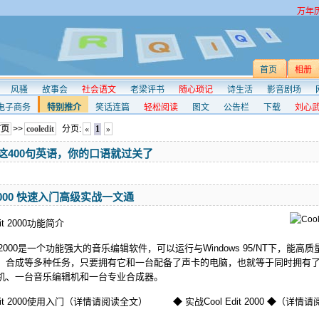
万年
首页
相册
风骚
故事会
社会语文
老梁评书
随心琐记
诗生活
影音剧场
电子商务
特别推介
笑话连篇
轻松阅读
图文
公告栏
下载
刘心
首页
>>
cooledit
分页:
«
1
»
会这400句英语，你的口语就过关了
t 2000 快速入门高级实战一文通
t 2000功能简介
 2000是一个功能强大的音乐编辑软件，可以运行与Windows 95/NT下，能高质
、合成等多种任务，只要拥有它和一台配备了声卡的电脑，也就等于同时拥有
机、一台音乐编辑机和一台专业合成器。
t 2000使用入门（详情请阅读全文） ◆ 实战Cool Edit 2000 ◆（详情请