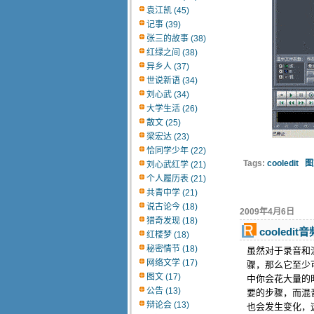
袁江凯 (45)
记事 (39)
张三的故事 (38)
红绿之间 (38)
异乡人 (37)
世说新语 (34)
刘心武 (34)
大学生活 (26)
散文 (25)
梁宏达 (23)
恰同学少年 (22)
Tags:
cooledit
图
刘心武红学 (21)
个人履历表 (21)
共青中学 (21)
说古论今 (18)
2009年4月6日
猎奇发现 (18)
cooledi
红楼梦 (18)
秘密情节 (18)
虽然对于录音和
网络文学 (17)
骤，那么它至少
图文 (17)
中你会花大量的
公告 (13)
要的步骤，而混
辩论会 (13)
也会发生变化，