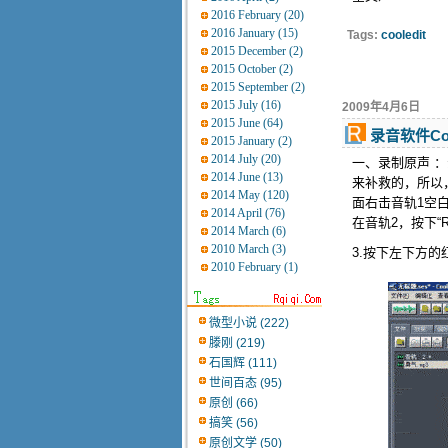
2016 February (20)
2016 January (15)
Tags:
cooledit
2015 December (2)
2015 October (2)
2015 September (2)
2015 July (16)
2009年4月6日
2015 June (64)
录音软件Co
2015 January (2)
2014 July (20)
一、录制原声 
2014 June (13)
来补救的，所以
2014 May (120)
面右击音轨1空白
2014 April (76)
在音轨2，按下“
2014 March (6)
2010 March (3)
3.按下左下方
2010 February (1)
微型小说 (222)
滕刚 (219)
石国辉 (111)
世间百态 (95)
原创 (66)
搞笑 (56)
原创文学 (50)