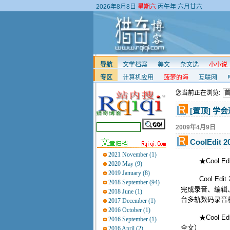
2026年8月8日
星期六
丙午年 六月廿六
导航
文学档案
美文
杂文选
小小说
专区
计算机应用
菠萝的海
互联网
您当前正在浏览:
[置顶] 学
2009年4月9日
CoolEdi
2021 November (1)
★Cool Edi
2020 May (9)
2019 January (8)
Cool Edit
2018 September (94)
完成录音、编辑
2018 June (1)
台多轨数码录音
2017 December (1)
2016 October (1)
★Cool Edi
2016 September (1)
全文）
2016 April (2)