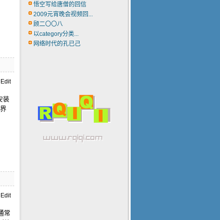
悟空写给唐僧的回信
2009元宵晚会视频回...
顾二〇〇八
以category分类...
网络时代的孔已己
始安装
装界
通常