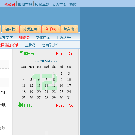
历
紫菜园
扣扣在线
收藏本站
设为首页
繁體
站内搜
分类汇总
音乐吧
留言簿
网友文学
辩论会
文化中国
世界大千
武揭秘红楼梦
四牌楼
恰同学少年
<<
2022-12
>>
Sun
Mon
Tue
Wed
Thu
Fri
Sat
1
2
3
4
5
6
7
8
9
10
11
12
13
14
15
16
17
18
19
20
21
22
23
24
25
26
27
28
29
30
31
量地
了一
阅读