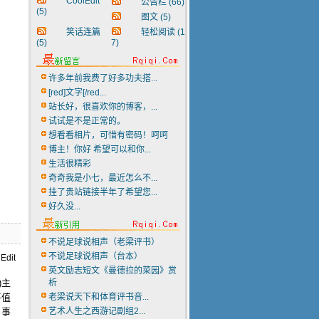
CoolEdit
公告栏
(66)
(5)
图文
(5)
笑话连篇
轻松阅读
(1
(5)
7)
许多年前我费了好多功夫搭...
[red]文字[/red...
站长好，很喜欢你的博客，...
试试是不是正常的。
想看看相片，可惜有密码！呵呵
博主！你好 希望可以和你...
生活很精彩
奇奇我是小七，最近怎么不...
挂了贵站链接半年了希望您...
好久没...
不说足球说相声（老梁评书）
不说足球说相声（台本）
英文励志短文《曼德拉的菜园》赏
)主
析
平值
老梁说天下和体育评书音...
。事
艺术人生之西游记剧组2...