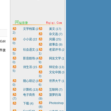
文学档案
(2
美文
(17)
2)
杂文选
(7)
小小说
(22
风骚
(25)
0)
故事会
(9)
社会语文
(1
老梁评书
(2
声录
5)
1)
影音剧场
(4
网友文学
(1
0)
9)
诗生活
(15
辩论会
(13)
5)
文化中国
(3
3)
随心琐记
(3
世界大千
(1
0)
6)
计算机
(13)
互联网
(7)
电子商务
菠萝的海
(7)
(9)
Photoshop
下载
(4)
(8)