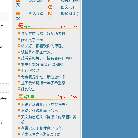
CoolEdit
公告栏
(66)
(5)
图文
(5)
笑话连篇
轻松阅读
(1
(5)
7)
许多年前我费了好多功夫搭...
[red]文字[/red...
注。
站长好，很喜欢你的博客，...
试试是不是正常的。
想看看相片，可惜有密码！呵呵
博主！你好 希望可以和你...
生活很精彩
奇奇我是小七，最近怎么不...
挂了贵站链接半年了希望您...
好久没...
不说足球说相声（老梁评书）
不说足球说相声（台本）
英文励志短文《曼德拉的菜园》赏
注。
析
老梁说天下和体育评书音...
艺术人生之西游记剧组2...