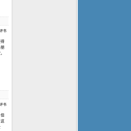
获得
多朋
献，
，但
。这
全