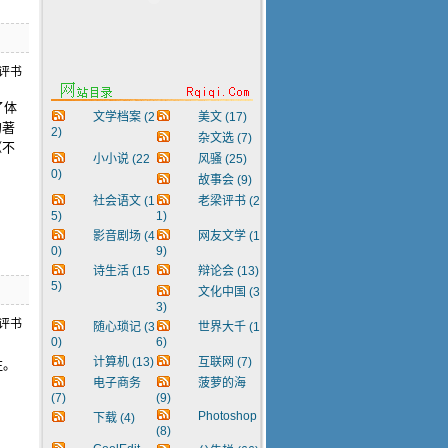
了体
文学档案
(2
美文
(17)
的著
2)
杂文选
(7)
《不
小小说
(22
风骚
(25)
0)
故事会
(9)
社会语文
(1
老梁评书
(2
5)
1)
影音剧场
(4
网友文学
(1
0)
9)
诗生活
(15
辩论会
(13)
5)
文化中国
(3
3)
随心琐记
(3
世界大千
(1
0)
6)
计算机
(13)
互联网
(7)
注。
电子商务
菠萝的海
(7)
(9)
Photoshop
下载
(4)
(8)