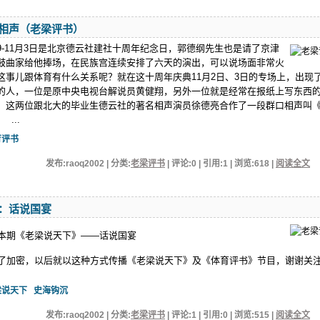
相声（老梁评书）
29-11月3日是北京德云社建社十周年纪念日，郭德纲先生也是请了京津
鼓曲家给他捧场，在民族宫连续安排了六天的演出，可以说场面非常火
这事儿跟体育有什么关系呢？就在这十周年庆典11月2日、3日的专场上，出现
的人，一位是原中央电视台解说员黄健翔，另外一位就是经常在报纸上写东西
。这两位跟北大的毕业生德云社的著名相声演员徐德亮合作了一段群口相声叫
...
育评书
发布:raoq2002 | 分类:
老梁评书
| 评论:0 | 引用:1 | 浏览:
618
|
阅读全文
：话说国宴
7日 本期《老梁说天下》——话说国宴
行了加密，以后就以这种方式传播《老梁说天下》及《体育评书》节目，谢谢关
梁说天下
史海钩沉
发布:raoq2002 | 分类:
老梁评书
| 评论:1 | 引用:0 | 浏览:
515
|
阅读全文