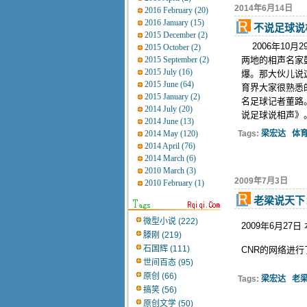
2014年6月14日
2016 February (20)
2016 January (15)
不说足球说
2015 December (2)
2006年10月
2015 October (2)
2015 September (2)
两地的相声名家
2015 July (16)
爆。那大伙儿说
2015 June (64)
育界大家很熟悉
2015 January (2)
名足球记者董路
2014 July (20)
说足球说相声》。 
2014 June (13)
2014 May (120)
Tags:
梁宏达
体
2014 April (76)
2014 March (6)
2010 March (3)
2009年7月3日
2010 February (1)
老梁说天下
微型小说 (222)
2009年6月2
滕刚 (219)
石国辉 (111)
CNR的网络进
世间百态 (95)
原创 (66)
Tags:
梁宏达
老
搞笑 (56)
原创文学 (50)