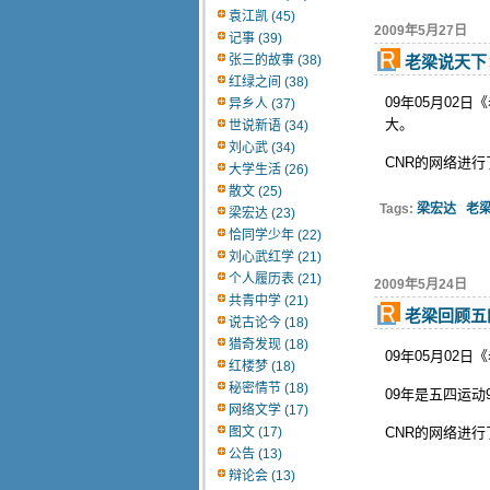
袁江凯 (45)
2009年5月27日
记事 (39)
张三的故事 (38)
老梁说天下
红绿之间 (38)
09年05月0
异乡人 (37)
大。
世说新语 (34)
刘心武 (34)
CNR的网络进
大学生活 (26)
散文 (25)
Tags:
梁宏达
老
梁宏达 (23)
恰同学少年 (22)
刘心武红学 (21)
个人履历表 (21)
2009年5月24日
共青中学 (21)
老梁回顾五
说古论今 (18)
猎奇发现 (18)
09年05月02
红楼梦 (18)
秘密情节 (18)
09年是五四运
网络文学 (17)
图文 (17)
CNR的网络进
公告 (13)
辩论会 (13)