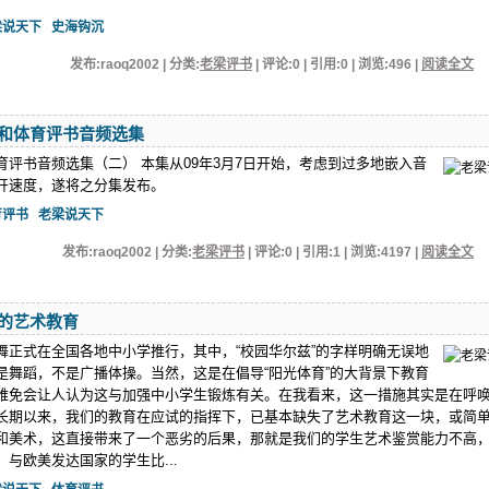
梁说天下
史海钩沉
发布:raoq2002 | 分类:
老梁评书
| 评论:0 | 引用:0 | 浏览:
496
|
阅读全文
和体育评书音频选集
育评书音频选集（二） 本集从09年3月7日开始，考虑到过多地嵌入音
开速度，遂将之分集发布。
育评书
老梁说天下
发布:raoq2002 | 分类:
老梁评书
| 评论:0 | 引用:1 | 浏览:
4197
|
阅读全文
的艺术教育
舞正式在全国各地中小学推行，其中，“校园华尔兹”的字样明确无误地
是舞蹈，不是广播体操。当然，这是在倡导“阳光体育”的大背景下教育
难免会让人认为这与加强中小学生锻炼有关。在我看来，这一措施其实是在呼
长期以来，我们的教育在应试的指挥下，已基本缺失了艺术教育这一块，或简
和美术，这直接带来了一个恶劣的后果，那就是我们的学生艺术鉴赏能力不高
与欧美发达国家的学生比...