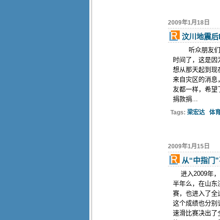
2009年1月18日
汶川地震后
听众朋友们，
时间了，这是因
想从那天起到现
来自灾区的消息
友都一样，希望
捐款捐...
Tags:
梁宏达
体
2009年1月15日
从“中指门
进入2009年
半年么，在山东
赛，也进入了全
这个成绩也分别
速滑比赛决出了