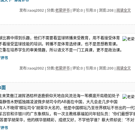
梁说天下
体育评书
发布:raoq2002 | 分类:
老梁评书
| 评论:0 | 引用:0 | 浏览:
208
|
阅读全文
球比赛中得到乐趣，他们不需要看篮球转播来受教育，用不着接受体育
不着接受篮球技能的培训。转播不是体育选修课，也不是思想教育课。
它重在培养学生的审美情趣，所以语文不是一门工具课，更不是政治课。
育评书
发布:raoq2002 | 分类:
老梁评书
| 评论:0 | 引用:0 | 浏览:
200
|
阅读全文
B面
生来笑傲江湖挥洒桔枰逐鹿俯仰天地自风流沧海一苇横渡开局稳如处子
篇静悟木野狐独踏凌波微步胡司令的AB面在中国，大凡会走几步中国
有人不晓得“棋坛司令”胡荣华大名的，他是中国棋坛乃至世界棋坛不世出的一代
军吕钦和许银川的广东象棋队，有一次主教练蔡福如问年轻队员：“你们最想学
回答要学胡荣华，他的棋华丽精彩，成绩又好，不学他学谁？蔡大师却说：“不对！.
育评书