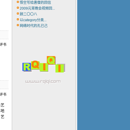
悟空写给唐僧的回信
2009元宵晚会视频回...
顾二〇〇八
以category分类...
网络时代的孔已己
唤艺
单地
，艺