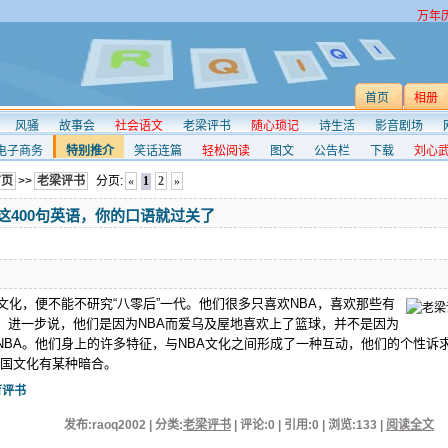
万年
首页
相册
风骚
故事会
社会语文
老梁评书
随心琐记
诗生活
影音剧场
电子商务
特别推介
笑话连篇
轻松阅读
图文
公告栏
下载
刘心
首页
>>
老梁评书
分页:
«
1
2
»
会这400句英语，你的口语就过关了
文化，便不能不研究“八零后”一代。他们很多只喜欢NBA，喜欢那些有
，进一步说，他们是因为NBA而爱乌及屋地喜欢上了篮球，并不是因为
NBA。他们身上的许多特征，与NBA文化之间形成了一种互动，他们的个性诉
美国文化有某种暗合。
育评书
发布:raoq2002 | 分类:
老梁评书
| 评论:0 | 引用:0 | 浏览:
133
|
阅读全文