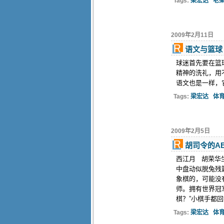
Tags:
梁宏达
老
2009年2月11日
语文与篮球
球迷首先要在篮
精神的洗礼，用
语文也是一样，
Tags:
梁宏达
体
2009年2月5日
胡司令的A
西江月 胡荣华
中盘动似脱兔残
象棋的，可能没
师。拥有世界冠
棋？”小棋手都
Tags:
梁宏达
体