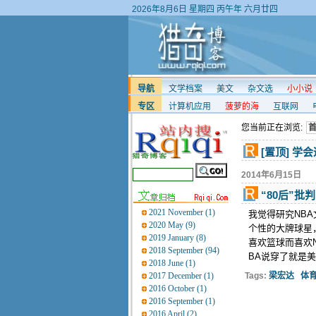
2026年8月6日
星期四
丙午年 六月廿四
导航
文学档案
美文
杂文选
小小说
专区
计算机应用
菠萝的海
互联网
您当前正在浏览:
[置顶] 学
2014年6月15日
“80后”批判
2021 November (1)
我觉得研究NBA
2020 May (9)
个性的大牌球星
2019 January (8)
喜欢篮球而喜欢
2018 September (94)
BA说穿了就是
2018 June (1)
2017 December (1)
Tags:
梁宏达
体
2016 October (1)
2016 September (1)
2016 April (2)