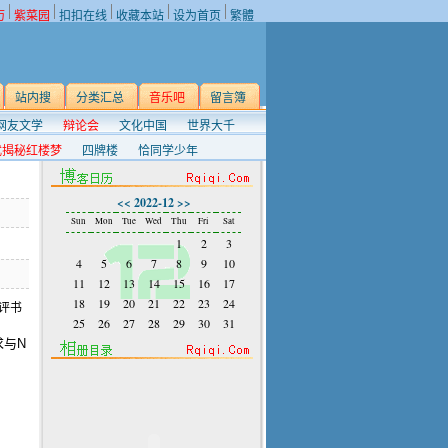
历
紫菜园
扣扣在线
收藏本站
设为首页
繁體
站内搜
分类汇总
音乐吧
留言簿
网友文学
辩论会
文化中国
世界大千
武揭秘红楼梦
四牌楼
恰同学少年
<<
2022-12
>>
Sun
Mon
Tue
Wed
Thu
Fri
Sat
1
2
3
4
5
6
7
8
9
10
11
12
13
14
15
16
17
18
19
20
21
22
23
24
25
26
27
28
29
30
31
求与N