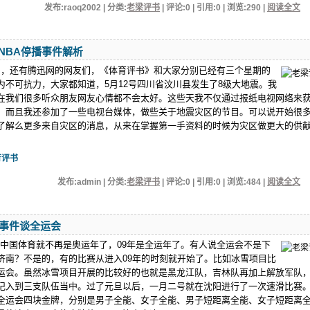
发布:raoq2002 | 分类:
老梁评书
| 评论:0 | 引用:0 | 浏览:
290
|
阅读全文
NBA停播事件解析
还有腾迅网的网友们，《体育评书》和大家分别已经有三个星期的
为不可抗力，大家都知道，5月12号四川省汶川县发生了8级大地震。我
在我们很多听众朋友网友心情都不会太好。这些天我不仅通过报纸电视网络来
，而且我还参加了一些电视台媒体，做些关于地震灾区的节目。可以说开始很
了解么更多来自灾区的消息，从来在掌握第一手资料的时候为灾区做更大的供
育评书
发布:admin | 分类:
老梁评书
| 评论:0 | 引用:0 | 浏览:
484
|
阅读全文
”事件谈全运会
，中国体育就不再是奥运年了，09年是全运年了。有人说全运会不是下
济南？不是的，有的比赛从进入09年的时刻就开始了。比如冰雪项目比
运会。虽然冰雪项目开展的比较好的也就是黑龙江队，吉林队再加上解放军队
记入到三支队伍当中。过了元旦以后，一月二号就在沈阳进行了一次速滑比赛
全运会四块金牌，分别是男子全能、女子全能、男子短距离全能、女子短距离