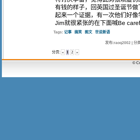
有钱的样子，回英国过圣诞节做
起来一个证据，有一次他们好像
Jim就很紧张的在下面喊Be ca
Tags:
记事
搞笑
图文
世说新语
发布:raoq2002 | 分类
分页:
«
1
2
»
© C