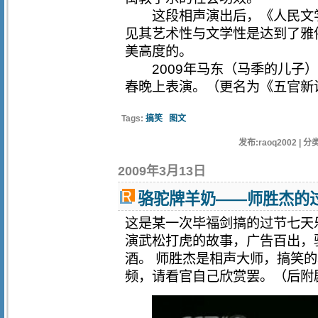
这段相声演出后，《人民文学》
见其艺术性与文学性是达到了雅
美高度的。
2009年马东（马季的儿子）
春晚上表演。（更名为《五官新
Tags:
搞笑
图文
发布:raoq2002 | 分类
2009年3月13日
骆驼牌羊奶——师胜杰的
这是某一次毕福剑搞的过节七天
演武松打虎的故事，广告百出，
酒。 师胜杰是相声大师，搞笑
频，请看官自己欣赏罢。（后附