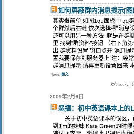
如何屏蔽群内消息提示[图
其实很简单 如图1qq面板中 q
个群然后右键 依次选择-群消息
还可以用另一种方法 就是在群
里 找到“群资料”按钮 （右下角
出 群资料设置 窗口点开“消息提示
置我要保存到服务器上”注：经常
群消息提示 请再重新设置回来 本.
Tags:
图文
发布:rocky | 
2009年2月6日
恶搞：初中英语课本上的Li l
关于初中英语课本的误区，LiL
到Jim的妹妹 Kate Green
特讨厌李雷，觉得此男猥琐虚伪的