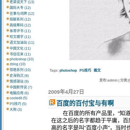
老梁说天下 (13)
国际大专 (12)
往事与词牌 (12)
陪聊系列 (12)
高级筹码 (12)
体育评书 (11)
咬文嚼字 (11)
语文加油站 (11)
中国文化 (11)
书信往来 (11)
photoshop (10)
zblog (10)
惊艳系列 (10)
Tags:
photoshop
PS技巧
图文
史海钩沉 (9)
发布:admin | 分类:
情感驿站 (9)
中国新传说 (7)
2009年4月27日
电脑应用 (6)
cooledit (5)
百度的百付宝与有啊
PS技巧 (5)
大狗 (3)
在百度的所有产品里，“知道
在这之后的名字都趋于平庸，百
高的名字是叫“百度小声”，当时