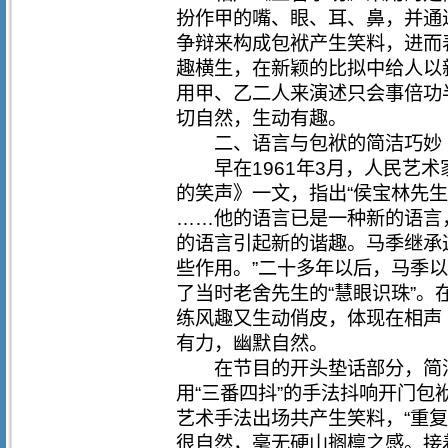
扮作甲的嘴、眼、耳、鼻，并通
争辩来构成包袱产生笑料，进而
趣横生，在新颖的比拟中给人以
用甲、乙二人来演述只会事倍功
切自然，生动有趣。
二、语言与包袱的简洁巧妙
早在1961年3月，人民艺术
的笑声》一文，指出“侯宝林先
……他的语言已是一种新的语言
的语言引起新的谐趣。马季继承
些作用。”二十多年以后，马季
了当时老舍先生的“慧眼识珠”
练风趣又生动俏皮，体现在相声
有力，幽默自然。
在节目的开头垫话部分，简洁自
用“三番四抖”的手法抖响开门包
艺术手法出场共产生笑料，“重
很自然，毫无硬山搁檩之感。接