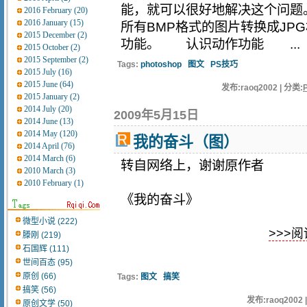
能，就可以很好地解决这个问题。
2016 February (20)
2016 January (15)
所有BMP格式的图片转换成JPG格
2015 December (2)
功能。 认识动作功能 ...
2015 October (2)
2015 September (2)
Tags:
photoshop
图文
PS技巧
2015 July (16)
2015 June (64)
发布:raoq2002 | 分类:
2015 January (2)
2014 July (20)
2009年5月15日
2014 June (13)
2014 May (120)
我的奋斗（图）
2014 April (76)
2014 March (6)
转自网络上，谢谢原作者
2010 March (3)
2010 February (1)
《我的奋斗》
微型小说 (222)
>>>阅
滕刚 (219)
石国辉 (111)
世间百态 (95)
原创 (66)
Tags:
图文
搞笑
搞笑 (56)
发布:raoq2002 
原创文学 (50)