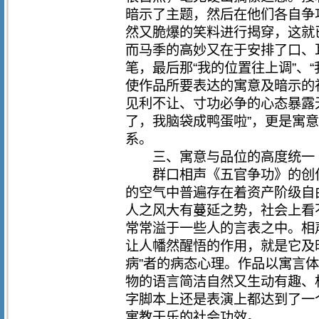
暗示了主题，然后在他们各自争
然又脆爆的笑料进行揭穿，这就
而马季的高妙又在于安排了口、
笔，最后那“我的位置往上调”、“
使作品所要表达的寓意及暗示的
见利不让、寸功必争的心态暴露
了，我脑袋成鸭蛋啦”，更是寓
系。
三、寓意与品位的高度统一
群口相声《五官争功》的创作
的空气中普遍存在着资产阶级自
人之风大有蔓延之势，社会上看
常常溢于一些人的言表之中。相
让人幡然醒悟的作用，就是它及
病”者的病态心理。作品以寓言
物的语言简洁自然又生动有趣、
字脚本上还是表演上都达到了一
寓教于乐的社会功效。