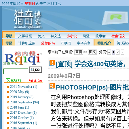
2026年8月9日
星期日
丙午年 六月廿七
导航
文学档案
美文
杂文选
小小说
风骚
故事会
社会语文
专区
计算机应用
菠萝的海
互联网
电子商务
特别推介
笑话连
您当前正在浏览:
首页
>>
图文
分页:
«
1
2
»
[置顶] 学会这400句英
2009年6月7日
PHOTOSHOP(ps)-图
2021 November (1)
2020 May (9)
在利用Photoshop处理图像
2019 January (8)
2018 September (94)
时要把某些图像格式转换成为其
2018 June (1)
我们都用“文件/另存为”将某图
2017 December (1)
2016 October (1)
方法来转换。但是如果有成百上
2016 September (1)
一张张进行处理吗？当然不用，利用
2016 April (2)