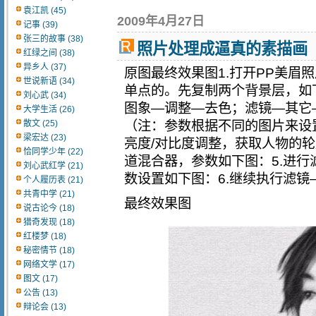
袁江凯 (45)
2009年4月27日
记事 (39)
张三的故事 (38)
照片处理成逼真的素描画
红绿之间 (38)
异乡人 (37)
原图最终效果图1.打开PP美眉
世说新语 (34)
单点的。先复制两个背景层，如下
刘心武 (34)
图象—调整—去色；滤镜—其它
大学生活 (26)
散文 (25)
（注：参数根据不同的图片来设
梁宏达 (23)
亮度/对比度调整，获取人物的轮
恰同学少年 (22)
道混合器，参数如下图：5.进
刘心武红学 (21)
数设置如下图：6.继续执行滤镜—
个人履历表 (21)
共青中学 (21)
最终效果图
说古论今 (18)
猎奇发现 (18)
红楼梦 (18)
秘密情节 (18)
网络文学 (17)
图文 (17)
公告 (13)
辩论会 (13)