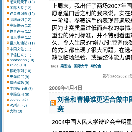
老梁说天下 (13)
上周末，我出任了两场2007年
国际大专 (12)
愿意逞口舌之利的我来说，实在
往事与词牌 (12)
陪聊系列 (12)
一阶段，参赛选手的表现普遍较
高级筹码 (12)
因为比赛质量过低而弃权的事情
体育评书 (11)
重要的评判标准，并不特别看重
咬文嚼字 (11)
久、令人生厌的“辩八股”腔调
语文加油站 (11)
中国文化 (11)
的充实都出现了很大问题。在选
书信往来 (11)
缺乏临场经验，或是整体能力偏低，
photoshop (10)
zblog (10)
Tags:
梁宏达
国际大专
辩论会
惊艳系列 (10)
发布:raoq2002 | 
史海钩沉 (9)
情感驿站 (9)
2009年4月4日
中国新传说 (7)
电脑应用 (6)
刘备和曹操谁更适合做中国
cooledit (5)
PS技巧 (5)
赛
大狗 (3)
2004中国人民大学辩论会全明