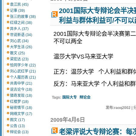
袁江凯 (45)
2001国际大专辩论会半
记事 (39)
张三的故事 (38)
利益与群体利益可/不可以
红绿之间 (38)
异乡人 (37)
2001国际大专辩论会半决赛第
世说新语 (34)
不可以两全
刘心武 (34)
大学生活 (26)
散文 (25)
温莎大学VS马来亚大学
梁宏达 (23)
恰同学少年 (22)
正方：温莎大学 个人利益和群
刘心武红学 (21)
个人履历表 (21)
反方：马来亚大学 个人利益和
共青中学 (21)
说古论今 (18)
猎奇发现 (18)
Tags:
国际大专
辩论会
红楼梦 (18)
秘密情节 (18)
发布:raoq2002 | 
网络文学 (17)
2009年4月6日
图文 (17)
公告 (13)
老梁评说大专辩论赛：每
辩论会 (13)