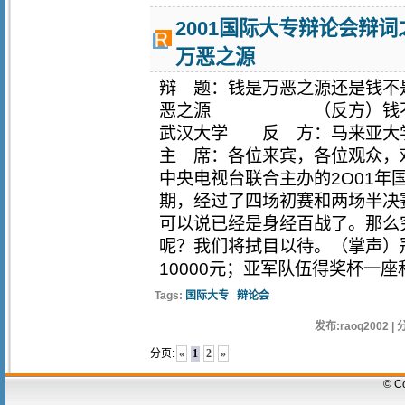
2001国际大专辩论会辩
万恶之源
辩 题：钱是万恶之源还是钱不
恶之源 （反方）钱不是
武汉大学 反 方：马来亚
主 席：各位来宾，各位观众，
中央电视台联合主办的2O01年
期，经过了四场初赛和两场半决
可以说已经是身经百战了。那么
呢？我们将拭目以待。（掌声）
10000元；亚军队伍得奖杯一座和
Tags:
国际大专
辩论会
发布:raoq2002 | 
分页:
«
1
2
»
© C