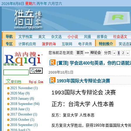
2026年8月8日
星期六
丙午年 六月廿六
导航
文学档案
美文
杂文选
小小说
风骚
故事会
社会语文
专区
计算机应用
菠萝的海
互联网
电子商务
特别推介
笑话连
您当前正在浏览:
首页
>>
辩论会
分页:
«
1
2
»
[置顶] 学会这400句英语，你的口语
2009年10月1日
1993年国际大专辩论会决赛
2021 November (1)
1993国际大专辩论会 决赛
2020 May (9)
2019 January (8)
正方：台湾大学 人性本善
2018 September (94)
2018 June (1)
2017 December (1)
反方：复旦大学 人性本恶
2016 October (1)
2016 September (1)
反方复旦大学胜出，获得1993年首届国际大
2016 April (2)