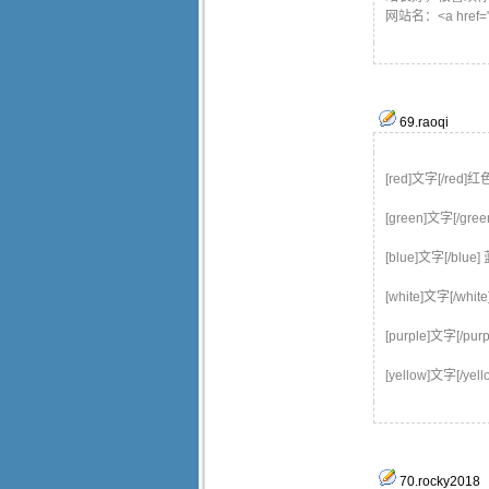
网站名：<a href="h
69
.
raoqi
[red]文字[/red]红
[green]文字[/gre
[blue]文字[/blue]
[white]文字[/whit
[purple]文字[/pur
[yellow]文字[/yel
70
.
rocky2018