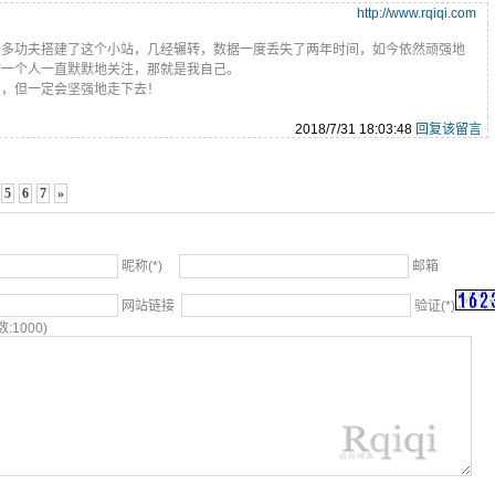
http://www.rqiqi.com
好多功夫搭建了这个小站，几经辗转，数据一度丢失了两年时间，如今依然顽强地
有一个人一直默默地关注，那就是我自己。
利，但一定会坚强地走下去！
2018/7/31 18:03:48
回复该留言
5
6
7
»
昵称(*)
邮箱
网站链接
验证(*)
:1000)