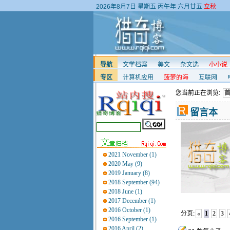
2026年8月7日
星期五
丙午年 六月廿五
立秋
导航
文学档案
美文
杂文选
小小说
专区
计算机应用
菠萝的海
互联网
您当前正在浏览:
留言本
2021 November (1)
2020 May (9)
2019 January (8)
2018 September (94)
2018 June (1)
2017 December (1)
2016 October (1)
分页:
«
1
2
3
2016 September (1)
2016 April (2)