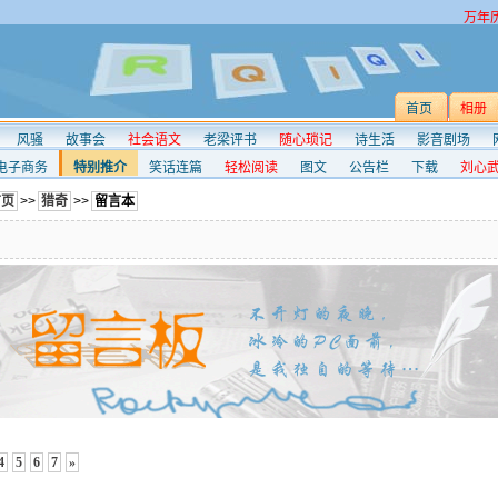
万年
首页
相册
风骚
故事会
社会语文
老梁评书
随心琐记
诗生活
影音剧场
电子商务
特别推介
笑话连篇
轻松阅读
图文
公告栏
下载
刘心
首页
>>
猎奇
>>
留言本
4
5
6
7
»