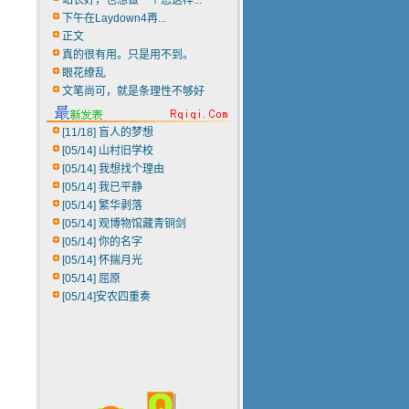
站长好，也想做一个您这样...
下午在Laydown4再...
正文
真的很有用。只是用不到。
眼花缭乱
文笔尚可，就是条理性不够好
[11/18]
盲人的梦想
[05/14]
山村旧学校
[05/14]
我想找个理由
[05/14]
我已平静
[05/14]
繁华剥落
[05/14]
观博物馆藏青铜剑
[05/14]
你的名字
[05/14]
怀揣月光
[05/14]
屈原
[05/14]
安农四重奏