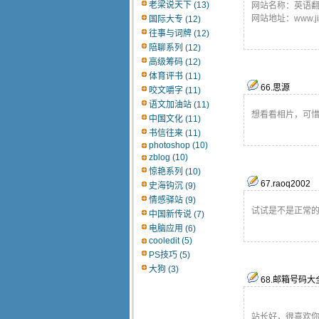
老梁说天下 (13)
网站名称：英语
网站地址：www.jins
国际大专 (12)
往事与词牌 (12)
陪聊系列 (12)
高级筹码 (12)
体育评书 (11)
66
.
思源
咬文嚼字 (11)
语文加油站 (11)
想看看相片，可
中国文化 (11)
书信往来 (11)
photoshop (10)
zblog (10)
惊艳系列 (10)
67
.
raoq2002
史海钩沉 (9)
情感驿站 (9)
试试是不是正常
中国新传说 (7)
电脑应用 (6)
cooledit (5)
PS技巧 (5)
大狗 (3)
68
.
邮箱号码大
站长好，很喜欢