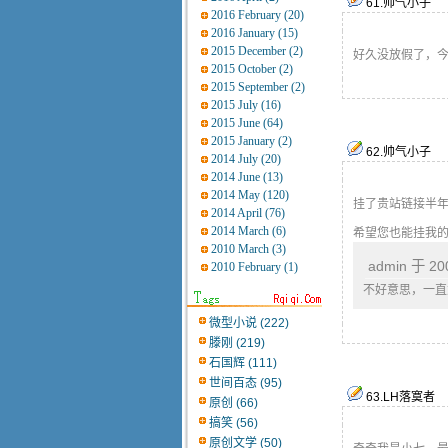
61
.
帅气小子
2016 February (20)
2016 January (15)
2015 December (2)
好久没放假了，今
2015 October (2)
2015 September (2)
2015 July (16)
2015 June (64)
2015 January (2)
62
.
帅气小子
2014 July (20)
2014 June (13)
2014 May (120)
挂了贵站链接半
2014 April (76)
2014 March (6)
希望您也能挂我
2010 March (3)
admin 于 20
2010 February (1)
不好意思，一直
微型小说 (222)
滕刚 (219)
石国辉 (111)
世间百态 (95)
63
.
LH落寞者
原创 (66)
搞笑 (56)
原创文学 (50)