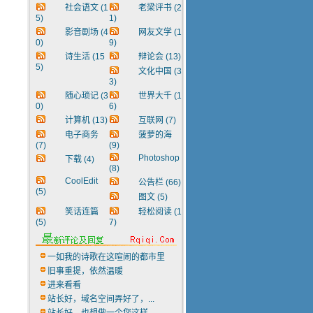
社会语文
(1
老梁评书
(2
5)
1)
影音剧场
(4
网友文学
(1
0)
9)
诗生活
(15
辩论会
(13)
5)
文化中国
(3
3)
随心琐记
(3
世界大千
(1
0)
6)
计算机
(13)
互联网
(7)
电子商务
菠萝的海
(7)
(9)
Photoshop
下载
(4)
(8)
CoolEdit
公告栏
(66)
(5)
图文
(5)
笑话连篇
轻松阅读
(1
(5)
7)
一如我的诗歌在这喧闹的都市里
旧事重提，依然温暖
进来看看
站长好，域名空间弄好了，...