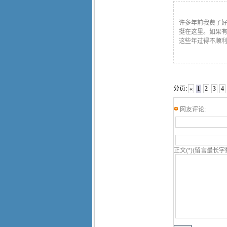
许多年前我费了
挺在这里。如果
这些年过得不顺
分页:
«
1
2
3
4
网友评论:
正文(*)(留言最长字数