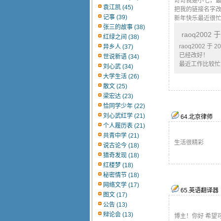
奇奇我是小七，
袁江凯 (45)
把我的链接名字改下
记事 (39)
新年快乐最近很
张三的故事 (38)
raoq2002 于
红绿之间 (38)
raoq2002 于 20
异乡人 (37)
已经改好！
世说新语 (34)
最近工作比较忙
刘心武 (34)
大学生活 (26)
散文 (25)
梁宏达 (23)
恰同学少年 (22)
刘心武红学 (21)
64
.
北京律师
个人履历表 (21)
共青中学 (21)
生活很精彩
说古论今 (18)
猎奇发现 (18)
红楼梦 (18)
秘密情节 (18)
网络文学 (17)
65
.
英语翻译器
图文 (17)
公告 (13)
辩论会 (13)
博主！你好 希望