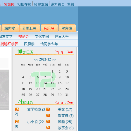
历
紫菜园
扣扣在线
收藏本站
设为首页
繁體
站内搜
分类汇总
音乐吧
留言簿
网友文学
辩论会
文化中国
世界大千
武揭秘红楼梦
四牌楼
恰同学少年
<<
2022-12
>>
Sun
Mon
Tue
Wed
Thu
Fri
Sat
1
2
3
4
5
6
7
8
9
10
11
12
13
14
15
16
17
18
19
20
21
22
23
24
25
26
27
28
29
30
31
文学档案
(2
美文
(17)
2)
杂文选
(7)
小小说
(22
风骚
(25)
0)
故事会
(9)