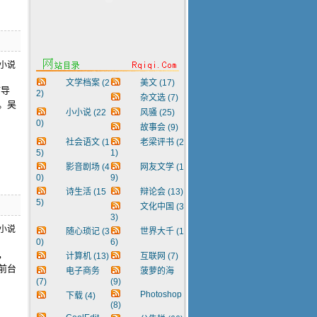
文学档案
(2
美文
(17)
辅导
2)
杂文选
(7)
。吴
小小说
(22
风骚
(25)
0)
故事会
(9)
社会语文
(1
老梁评书
(2
5)
1)
影音剧场
(4
网友文学
(1
0)
9)
诗生活
(15
辩论会
(13)
5)
文化中国
(3
3)
随心琐记
(3
世界大千
(1
0)
6)
，
计算机
(13)
互联网
(7)
前台
电子商务
菠萝的海
(7)
(9)
Photoshop
下载
(4)
(8)