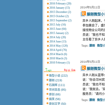
2016 February (20)
2014年5月11日
2016 January (15)
2015 December (2)
滕刚微型小
2015 October (2)
2015 September (2)
异乡人刚起床，
2015 July (16)
参加晨会了，盛
2015 June (64)
接找物业公司的
2015 January (2)
员说：“我也不
2014 July (20)
主任看了异乡人的
2014 June (13)
2014 May (120)
Tags:
滕刚
微型
2014 April (76)
2014 March (6)
2010 March (3)
2014年5月11日
2010 February (1)
滕刚微型小
异乡人刚从蓝带
微型小说 (222)
说：“你去邙州
滕刚 (219)
员说：“我也不
石国辉 (111)
说：“我就去。
世间百态 (95)
服务员：“请问小
原创 (66)
搞笑 (56)
Tags:
滕刚
微型
原创文学 (50)