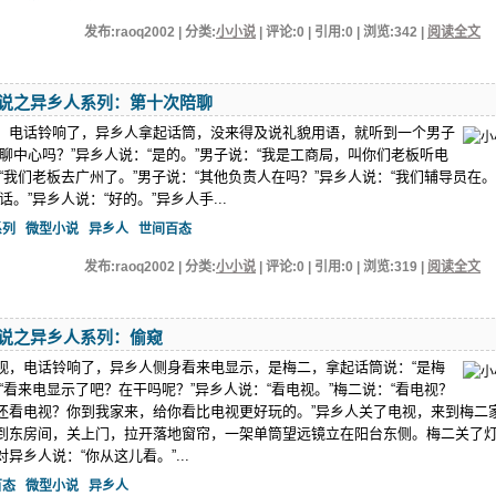
发布:raoq2002 | 分类:
小小说
| 评论:0 | 引用:0 | 浏览:
342
|
阅读全文
说之异乡人系列：第十次陪聊
，电话铃响了，异乡人拿起话筒，没来得及说礼貌用语，就听到一个男子
聊中心吗？”异乡人说：“是的。”男子说：“我是工商局，叫你们老板听电
“我们老板去广州了。”男子说：“其他负责人在吗？”异乡人说：“我们辅导员在。
话。”异乡人说：“好的。”异乡人手...
系列
微型小说
异乡人
世间百态
发布:raoq2002 | 分类:
小小说
| 评论:0 | 引用:0 | 浏览:
319
|
阅读全文
说之异乡人系列：偷窥
视，电话铃响了，异乡人侧身看来电显示，是梅二，拿起话筒说：“是梅
“看来电显示了吧？在干吗呢？”异乡人说：“看电视。”梅二说：“看电视？
还看电视？你到我家来，给你看比电视更好玩的。”异乡人关了电视，来到梅二
到东房间，关上门，拉开落地窗帘，一架单筒望远镜立在阳台东侧。梅二关了
异乡人说：“你从这儿看。”...
百态
微型小说
异乡人