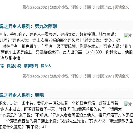
发布:raoq2002 | 分类:
小小说
| 评论:0 | 引用:0 | 浏览:
421
|
阅读全文
说之异乡人系列：第九次陪聊
超市，手机响了，异乡人一看号码，是辅导员，赶紧接通。辅导员说：
儿吗？”异乡人说：“是上次接老板的那个码头吗？”辅导员说：“是的。码
，树林里有一银色轿车，车里有一男子要陪聊，你现在就去。”异乡人说：“到车
：“管他车上还是船上，只要给钱就行。此人出价高，1小时300，你赶快去，他很
有联系电话...
百态
微型小说
陪聊系列
异乡人
发布:raoq2002 | 分类:
小小说
| 评论:0 | 引用:0 | 浏览:
287
|
阅读全文
说之异乡人系列：哭吧
下来，走进一条小巷，看见小巷深处挂着一个粉红色灯箱，灯箱上写着
。异乡人走过去，盯着灯箱看了半天，转身问门口卖茶鸡蛋的女子：“请问大
什么意思？”女子说：“不知道。”异乡人看看周围没其他人，推开灯箱下方的无
，一个穿黑色西装的男子迎上来说：“欢迎先生光临。”异乡人说：“我想请教先
是什么意思？”男子说：&l...