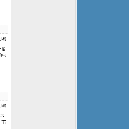
要赚
的电
年不
”异