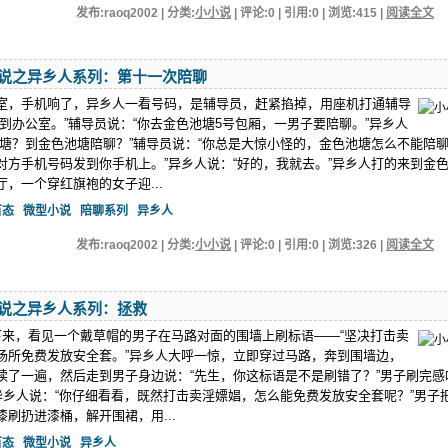
发布:raoq2002 | 分类:
小小说
| 评论:0 | 引用:0 | 浏览:
415
|
阅读全文
说之异乡人系列：第十一次陪聊
室，手机响了，异乡人一看号码，是辅导员，赶紧掐掉，用座机打通辅导
到办公室。”辅导员说：“你去金色池塘5号包厢，一男子要陪聊。”异乡人
池塘？到金色池塘陪聊？”辅导员说：“你总是大惊小怪的，金色池塘怎么不能陪
对方手机号码发到你手机上。”异乡人说：“好的，我就去。”异乡人打的来到金
，一个穿红旗袍的女子迎...
百态
微型小说
陪聊系列
异乡人
发布:raoq2002 | 分类:
小小说
| 评论:0 | 引用:0 | 浏览:
326
|
阅读全文
说之异乡人系列：拯救
下来，看见一个戴草帽的男子在马路对面的围墙上刷标语——“坚决打击卖
场所免费发放安全套。”异乡人大呼一惊，立即穿过马路，奔到围墙边，
读了一遍，然后走到男子身边说：“先生，你这标语是不是刷错了？”男子刷完感
”异乡人说：“你仔细看看，既然打击卖淫嫖娼，怎么能免费发放安全套呢？”男子
刷扔进漆桶，解开围裙，用...
百态
微型小说
异乡人