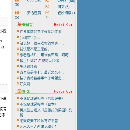
CoolEdit
公告栏
(66)
(5)
图文
(5)
笑话连篇
轻松阅读
(1
(5)
7)
许多年前我费了好多功夫搭...
[red]文字[/red...
聊？
站长好，很喜欢你的博客，...
色池
试试是不是正常的。
想看看相片，可惜有密码！呵呵
博主！你好 希望可以和你...
生活很精彩
奇奇我是小七，最近怎么不...
挂了贵站链接半年了希望您...
好久没...
不说足球说相声（老梁评书）
不说足球说相声（台本）
叹号
英文励志短文《曼德拉的菜园》赏
把漆
析
老梁说天下和体育评书音...
艺术人生之西游记剧组2...