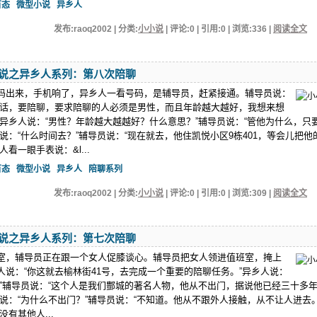
百态
微型小说
异乡人
发布:raoq2002 | 分类:
小小说
| 评论:0 | 引用:0 | 浏览:
336
|
阅读全文
说之异乡人系列：第八次陪聊
玛出来，手机响了，异乡人一看号码，是辅导员，赶紧接通。辅导员说：
电话，要陪聊，要求陪聊的人必须是男性，而且年龄越大越好，我想来想
”异乡人说：“男性？年龄越大越越好？什么意思？”辅导员说：“管他为什么，只
说：“什么时间去？”辅导员说：“现在就去，他住凯悦小区9栋401，等会儿把他
看一眼手表说：&l...
百态
微型小说
异乡人
陪聊系列
发布:raoq2002 | 分类:
小小说
| 评论:0 | 引用:0 | 浏览:
309
|
阅读全文
说之异乡人系列：第七次陪聊
室，辅导员正在跟一个女人促膝谈心。辅导员把女人领进值班室，掩上
人说：“你这就去榆林街41号，去完成一个重要的陪聊任务。”异乡人说：
？”辅导员说：“这个人是我们酆城的著名人物，他从不出门，据说他已经三十多
人说：“为什么不出门？”辅导员说：“不知道。他从不跟外人接触，从不让人进去。
没有其他人...