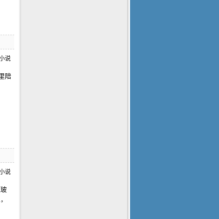
里陪
框玻
生，