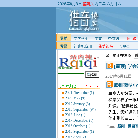
2026年8月8日
星期六
丙午年 六月廿六
导航
文学档案
美文
杂文选
小小说
专区
计算机应用
菠萝的海
互联网
您当前正在浏览:
[置顶] 学
2014年5月11日
滕刚微型小
2021 November (1)
异乡人买好票，
2020 May (9)
检票员看了一眼车
2019 January (8)
知道。”检票员
2018 September (94)
先生，您知道为
2018 June (1)
他走到检票口，问
2017 December (1)
2016 October (1)
Tags:
滕刚
世间
2016 September (1)
2016 April (2)