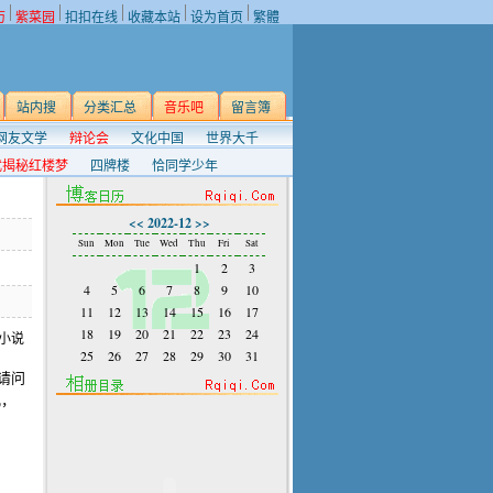
历
紫菜园
扣扣在线
收藏本站
设为首页
繁體
站内搜
分类汇总
音乐吧
留言簿
网友文学
辩论会
文化中国
世界大千
武揭秘红楼梦
四牌楼
恰同学少年
<<
2022-12
>>
Sun
Mon
Tue
Wed
Thu
Fri
Sat
1
2
3
4
5
6
7
8
9
10
11
12
13
14
15
16
17
18
19
20
21
22
23
24
25
26
27
28
29
30
31
请问
儿，