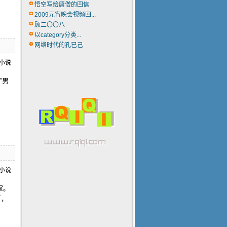
悟空写给唐僧的回信
2009元宵晚会视频回...
顾二〇〇八
以category分类...
网络时代的孔已己
”男
家。
灯，