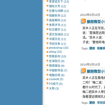
老梁说天下 (13)
国际大专 (12)
往事与词牌 (12)
2014年5月10日
陪聊系列 (12)
高级筹码 (12)
滕刚微型小
体育评书 (11)
异乡人正在写信
咬文嚼字 (11)
说：“是瑞思达陪
语文加油站 (11)
话。”异乡人说：
中国文化 (11)
子说：“要他听电
书信往来 (11)
photoshop (10)
Tags:
滕刚
陪聊
zblog (10)
惊艳系列 (10)
史海钩沉 (9)
2014年5月10日
情感驿站 (9)
中国新传说 (7)
滕刚微型小
电脑应用 (6)
异乡人正在看电
cooledit (5)
二吗？”梅二说：
PS技巧 (5)
都什么时代了，
大狗 (3)
梅二把异乡人带
指着望远镜视孔对
Tags:
滕刚
世间