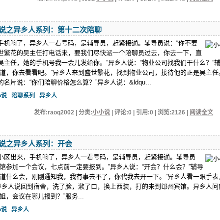
说之异乡人系列：第十二次陪聊
手机响了，异乡人一看号码，是辅导员，赶紧接通。辅导员说：“你不要
世繁花的吴主任打电话来，要我们尽快派一个陪聊员过去，你去一下，直
吴主任，她的手机号我一会儿发给你。”异乡人说：“物业公司找我们干什么？”
知道，你去看看吧。”异乡人来到盛世繁花，找到物业公司，接待他的正是吴主任
名片说：“你们陪聊价格怎么算？”异乡人说：&ldqu...
小说
陪聊系列
异乡人
发布:raoq2002 | 分类:
小小说
| 评论:0 | 引用:0 | 浏览:
2126
|
阅读全文
说之异乡人系列：开会
小区出来，手机响了，异乡人一看号码，是辅导员，赶紧接通。辅导员
宾馆参加一个会议，七点前一定要报到。”异乡人说：“开会？什么会？”辅导
知道什么会，刚刚通知我，我有事去不了，你代我去开一下。”异乡人看一眼手表
”异乡人说回到宿舍，洗了脸，漱了口，换上西装，打的来到邙州宾馆。异乡人问
姐，会议在哪儿报到？”服务...
小说
异乡人