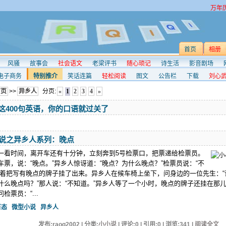
万年
首页
相册
风骚
故事会
社会语文
老梁评书
随心琐记
诗生活
影音剧场
电子商务
特别推介
笑话连篇
轻松阅读
图文
公告栏
下载
刘心
首页
>>
异乡人
分页:
«
1
2
3
4
»
会这400句英语，你的口语就过关了
说之异乡人系列：晚点
一看时间，离开车还有十分钟，立刻奔到5号检票口，把票递给检票员。
票，说：“晚点。”异乡人惊讶道：“晚点？为什么晚点？”检票员说：“不
说着把写有晚点的牌子挂了出来。异乡人在候车椅上坐下，问身边的一位先生：“
什么晚点吗？”那人说：“不知道。”异乡人等了一个小时，晚点的牌子还挂在那
检票员：“...
百态
微型小说
异乡人
发布:raoq2002 | 分类:
小小说
| 评论:0 | 引用:0 | 浏览:
341
|
阅读全文