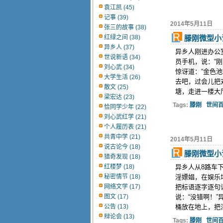
袁江凯 (45)
记事 (39)
2014年5月11日
张三的故事 (38)
红绿之间 (38)
滕刚微型小
异乡人 (37)
异乡人刚进办公
世说新语 (34)
员手机，说：“刚
刘心武 (34)
惊讶道：“金色
大学生活 (26)
去吧，过会儿把
散文 (25)
塘，走进一楼大厅
梁宏达 (23)
Tags:
滕刚
世间
恰同学少年 (22)
刘心武红学 (21)
个人履历表 (21)
共青中学 (21)
2014年5月11日
说古论今 (18)
滕刚微型小
猎奇发现 (18)
红楼梦 (18)
异乡人从8路车
秘密情节 (18)
淫嫖娼，在娱乐
网络文学 (17)
把标语逐字逐句
图文 (17)
说：“没错啊！
公告 (13)
桶放在地上，把漆
辩论会 (13)
Tags:
滕刚
世间