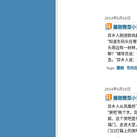
2014年5月10日
滕刚微型小
异乡人刚进欧尚
“知道东码头在哪
头南边有一树林
聊？”辅导员说
急。”异乡人说：“
Tags:
滕刚
世间
2014年5月10日
滕刚微型小
异乡人从凤凰桥
“哭吧”两个字
姐，这个哭吧是
璃门，走进大堂
门口灯箱上的哭吧